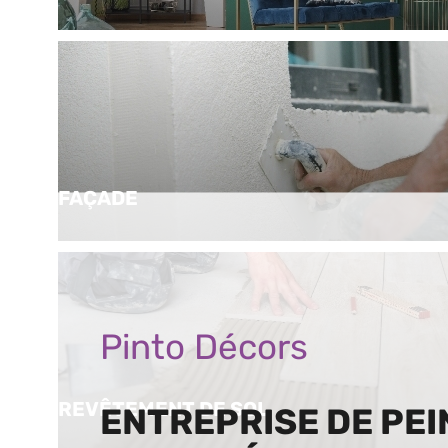
FAÇADE
Pinto Décors
REVÊTEMENT DE SOL
ENTREPRISE DE PE